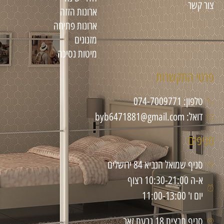
צור קשר
ארונות הזזה
ארונות פתיחה
מזנונים
מיטות נסיכה
פרטי התקשרות
טלפון: 074-7009771
דואל: byb6471881@gmail.com
סניפים
סניף שמואל הנביא 84 ירושלים
א-ה 10:30-21:00 רצוף
יום ו' 11:00-13:00
סניף חרצית 18 גבעת זאב