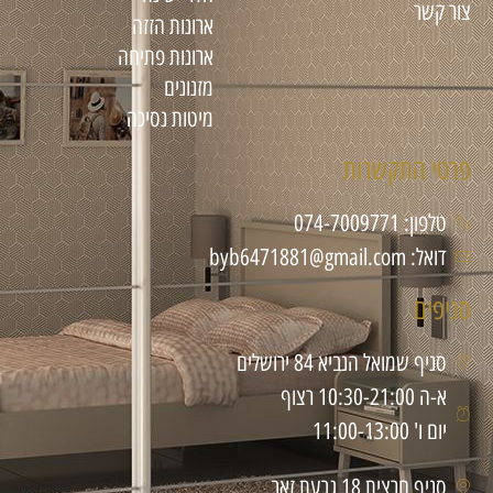
צור קשר
ארונות הזזה
ארונות פתיחה
מזנונים
מיטות נסיכה
פרטי התקשרות
טלפון: 074-7009771
דואל: byb6471881@gmail.com
סניפים
סניף שמואל הנביא 84 ירושלים
א-ה 10:30-21:00 רצוף
יום ו' 11:00-13:00
סניף חרצית 18 גבעת זאב