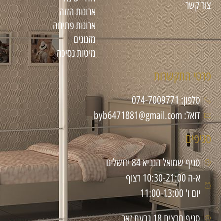
צור קשר
ארונות הזזה
ארונות פתיחה
מזנונים
מיטות נסיכה
פרטי התקשרות
טלפון: 074-7009771
דואל: byb6471881@gmail.com
סניפים
סניף שמואל הנביא 84 ירושלים
א-ה 10:30-21:00 רצוף
יום ו' 11:00-13:00
סניף חרצית 18 גבעת זאב