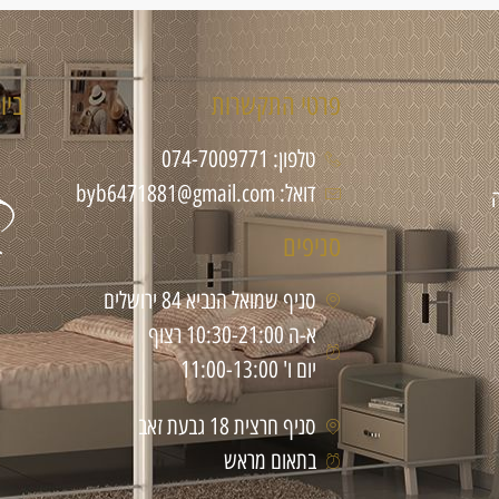
פרטי התקשרות
ביו
טלפון: 074-7009771
דואל: byb6471881@gmail.com
סניפים
סניף שמואל הנביא 84 ירושלים
א-ה 10:30-21:00 רצוף
יום ו' 11:00-13:00
סניף חרצית 18 גבעת זאב
בתאום מראש