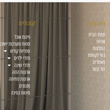
ניווט מהיר
קטגוריות
עמוד הבית
פינות אוכל
אודות
ספות ומערכות ישיבה
המלצות
ספריות קודש
בתי לקוחות
חדרי ילדים
מאמרים
חדרי שינה
צור קשר
ארונות הזזה
ארונות פתיחה
מזנונים
מיטות נסיכה