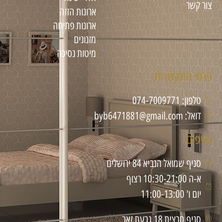
צור קשר
ארונות הזזה
ארונות פתיחה
מזנונים
מיטות נסיכה
פרטי התקשרות
טלפון: 074-7009771
דואל: byb6471881@gmail.com
סניפים
סניף שמואל הנביא 84 ירושלים
א-ה 10:30-21:00 רצוף
יום ו' 11:00-13:00
סניף חרצית 18 גבעת זאב