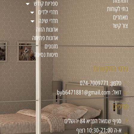
המלצות
ספריות קודש
בתי לקוחות
חדרי ילדים
מאמרים
חדרי שינה
צור קשר
ארונות הזזה
ארונות פתיחה
מזנונים
מיטות נסיכה
פרטי התקשרות
טלפון: 074-7009771
דואל: byb6471881@gmail.com
סניפים
סניף שמואל הנביא 84 ירושלים
א-ה 10:30-21:00 רצוף