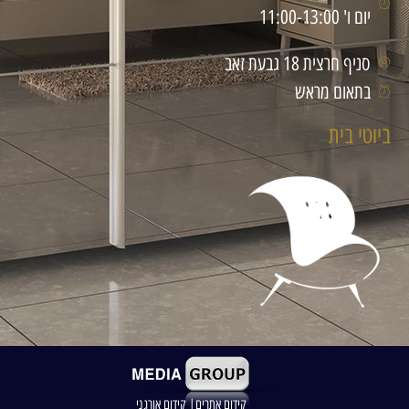
יום ו' 11:00-13:00
סניף חרצית 18 גבעת זאב
בתאום מראש
ביוטי בית
קידום אתרים| קידום אורגני