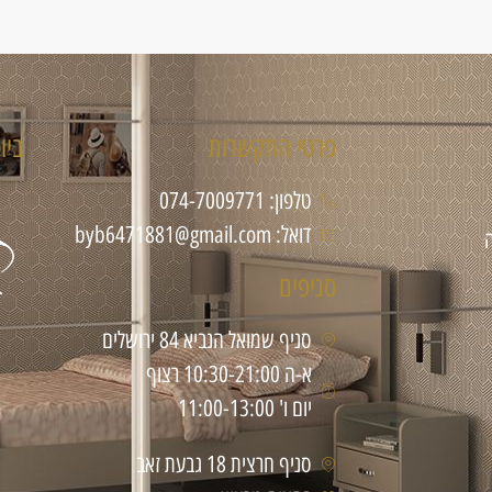
פרטי התקשרות
ביו
טלפון: 074-7009771
דואל: byb6471881@gmail.com
סניפים
סניף שמואל הנביא 84 ירושלים
א-ה 10:30-21:00 רצוף
יום ו' 11:00-13:00
סניף חרצית 18 גבעת זאב