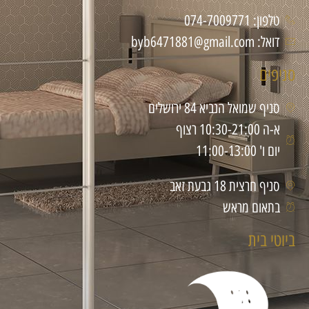
טלפון: 074-7009771
דואל: byb6471881@gmail.com
סניפים
סניף שמואל הנביא 84 ירושלים
א-ה 10:30-21:00 רצוף
יום ו' 11:00-13:00
סניף חרצית 18 גבעת זאב
בתאום מראש
ביוטי בית