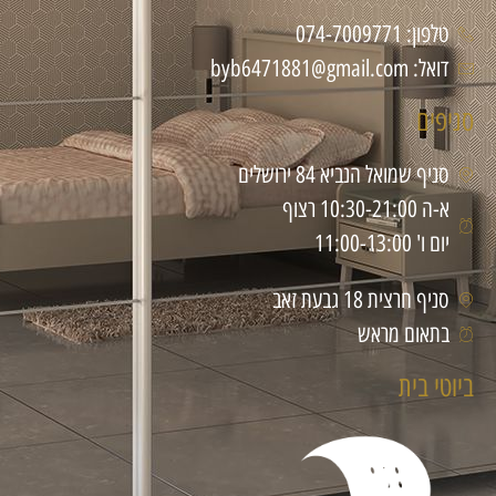
טלפון: 074-7009771
דואל: byb6471881@gmail.com
סניפים
סניף שמואל הנביא 84 ירושלים
א-ה 10:30-21:00 רצוף
יום ו' 11:00-13:00
סניף חרצית 18 גבעת זאב
בתאום מראש
ביוטי בית