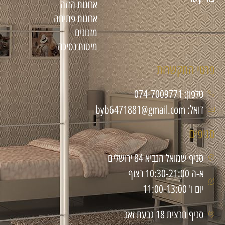
ארונות הזזה
ארונות פתיחה
מזנונים
מיטות נסיכה
פרטי התקשרות
טלפון: 074-7009771
דואל: byb6471881@gmail.com
סניפים
סניף שמואל הנביא 84 ירושלים
א-ה 10:30-21:00 רצוף
יום ו' 11:00-13:00
סניף חרצית 18 גבעת זאב