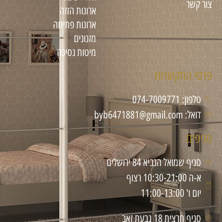
צור קשר
ארונות הזזה
ארונות פתיחה
מזנונים
מיטות נסיכה
פרטי התקשרות
טלפון: 074-7009771
דואל: byb6471881@gmail.com
סניפים
סניף שמואל הנביא 84 ירושלים
א-ה 10:30-21:00 רצוף
יום ו' 11:00-13:00
סניף חרצית 18 גבעת זאב