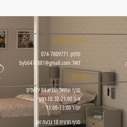
פרטי התקשרות
ביו
טלפון: 074-7009771
דואל: byb6471881@gmail.com
סניפים
סניף שמואל הנביא 84 ירושלים
א-ה 10:30-21:00 רצוף
יום ו' 11:00-13:00
סניף חרצית 18 גבעת זאב