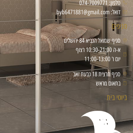
טלפון: 074-7009771
דואל: byb6471881@gmail.com
סניפים
סניף שמואל הנביא 84 ירושלים
א-ה 10:30-21:00 רצוף
יום ו' 11:00-13:00
סניף חרצית 18 גבעת זאב
בתאום מראש
ביוטי בית