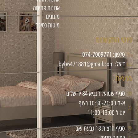
ארונות פתיחה
מזנונים
מיטות נסיכה
פרטי התקשרות
טלפון: 074-7009771
דואל: byb6471881@gmail.com
סניפים
סניף שמואל הנביא 84 ירושלים
א-ה 10:30-21:00 רצוף
יום ו' 11:00-13:00
סניף חרצית 18 גבעת זאב
בתאום מראש