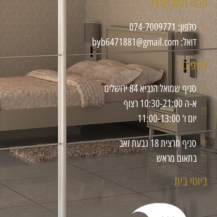
פרטי התקשרות
טלפון: 074-7009771
דואל: byb6471881@gmail.com
סניפים
סניף שמואל הנביא 84 ירושלים
א-ה 10:30-21:00 רצוף
יום ו' 11:00-13:00
סניף חרצית 18 גבעת זאב
בתאום מראש
ביוטי בית