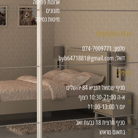
ארונות פתיחה
מזנונים
מיטות נסיכה
פרטי התקשרות
טלפון: 074-7009771
דואל: byb6471881@gmail.com
סניפים
סניף שמואל הנביא 84 ירושלים
א-ה 10:30-21:00 רצוף
יום ו' 11:00-13:00
סניף חרצית 18 גבעת זאב
בתאום מראש