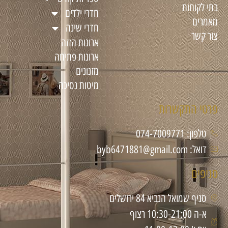
בתי לקוחות
חדרי ילדים
מאמרים
חדרי שינה
צור קשר
ארונות הזזה
ארונות פתיחה
מזנונים
מיטות נסיכה
פרטי התקשרות
טלפון: 074-7009771
דואל: byb6471881@gmail.com
סניפים
סניף שמואל הנביא 84 ירושלים
א-ה 10:30-21:00 רצוף