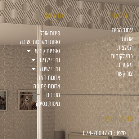
ניווט מהיר
קטגוריות
עמוד הבית
פינות אוכל
אודות
ספות ומערכות ישיבה
המלצות
ספריות קודש
בתי לקוחות
חדרי ילדים
מאמרים
חדרי שינה
צור קשר
ארונות הזזה
ארונות פתיחה
מזנונים
מיטות נסיכה
פרטי התקשרות
טלפון: 074-7009771