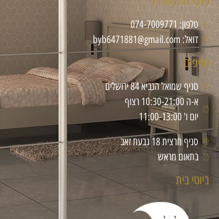
פרטי התקשרות
טלפון: 074-7009771
דואל: byb6471881@gmail.com
סניפים
סניף שמואל הנביא 84 ירושלים
א-ה 10:30-21:00 רצוף
יום ו' 11:00-13:00
סניף חרצית 18 גבעת זאב
בתאום מראש
ביוטי בית