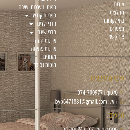
אודות
ספות ומערכות ישיבה
המלצות
ספריות קודש
בתי לקוחות
חדרי ילדים
מאמרים
חדרי שינה
צור קשר
ארונות הזזה
ארונות פתיחה
מזנונים
מיטות נסיכה
פרטי התקשרות
טלפון: 074-7009771
דואל: byb6471881@gmail.com
סניפים
סניף שמואל הנביא 84 ירושלים